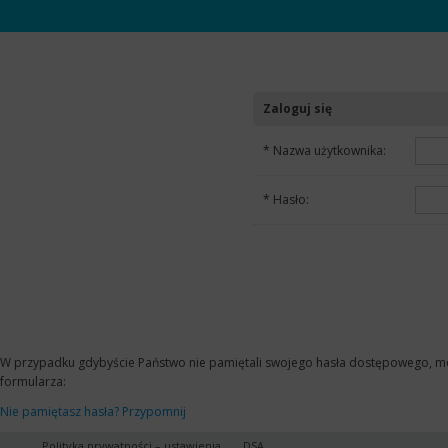
Zaloguj się
*
Nazwa użytkownika:
*
Hasło:
W przypadku gdybyście Państwo nie pamiętali swojego hasła dostępowego, moż
formularza:
Nie pamiętasz hasła? Przypomnij
Polityka prywatności
–
ustawienia
DSA